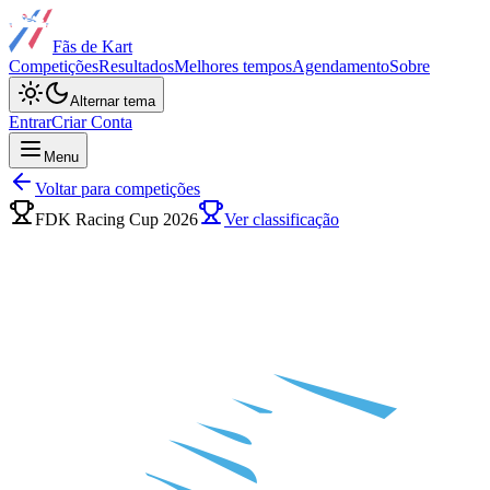
Fãs de Kart
Competições
Resultados
Melhores tempos
Agendamento
Sobre
Alternar tema
Entrar
Criar Conta
Menu
Voltar para competições
FDK Racing Cup 2026
Ver classificação