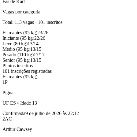
Fãs de Kart
Vagas por categoria
Total:
113
vagas -
101
inscritos
Estreantes
(
95
kg)
23
/
26
Iniciante
(
95
kg)
22
/
26
Leve
(
80
kg)
13
/
14
Medio
(
95
kg)
13
/
15
Pesado
(
110
kg)
17
/
17
Senior
(
95
kg)
13
/
15
Pilotos inscritos
101 inscrições registradas
Estreantes (95 kg)
1
P
Pigna
UF
ES
• Idade
13
Confirmada
9 de julho de 2026 às 22:12
2
AC
Arthur Cawsey